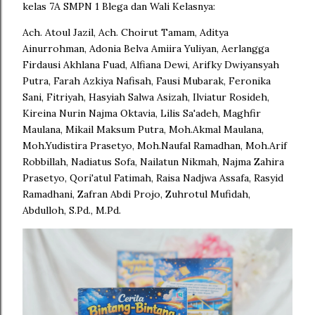
kelas 7A SMPN 1 Blega dan Wali Kelasnya:
Ach. Atoul Jazil, Ach. Choirut Tamam, Aditya
Ainurrohman, Adonia Belva Amiira Yuliyan, Aerlangga
Firdausi Akhlana Fuad, Alfiana Dewi, Arifky Dwiyansyah
Putra, Farah Azkiya Nafisah, Fausi Mubarak, Feronika
Sani, Fitriyah, Hasyiah Salwa Asizah, Ilviatur Rosideh,
Kireina Nurin Najma Oktavia, Lilis Sa'adeh, Maghfir
Maulana, Mikail Maksum Putra, Moh.Akmal Maulana,
Moh.Yudistira Prasetyo, Moh.Naufal Ramadhan, Moh.Arif
Robbillah, Nadiatus Sofa, Nailatun Nikmah, Najma Zahira
Prasetyo, Qori'atul Fatimah, Raisa Nadjwa Assafa, Rasyid
Ramadhani, Zafran Abdi Projo, Zuhrotul Mufidah,
Abdulloh, S.Pd., M.Pd.