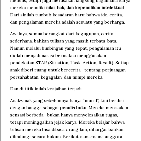
menulis, tetapi juga merasakan langsung bagaimana karya
mereka memiliki
nilai, hak, dan kepemilikan intelektual
.
Dari sinilah tumbuh kesadaran baru: bahwa ide, cerita,
dan pengalaman mereka adalah sesuatu yang berharga.
Awalnya, semua berangkat dari kegugupan, cerita
sederhana, bahkan tulisan yang masih terbata-bata.
Namun melalui bimbingan yang tepat, pengalaman itu
diolah menjadi narasi bermakna menggunakan
pendekatan STAR (Situation, Task, Action, Result). Setiap
anak diberi ruang untuk bercerita—tentang perjuangan,
persahabatan, kegagalan, dan mimpi mereka.
Dan di titik inilah keajaiban terjadi.
Anak-anak yang sebelumnya hanya “murid”, kini berdiri
dengan bangga sebagai
penulis buku
. Mereka merasakan
sensasi berbeda—bukan hanya menyelesaikan tugas,
tetapi meninggalkan jejak karya. Mereka belajar bahwa
tulisan mereka bisa dibaca orang lain, dihargai, bahkan
dilindungi secara hukum. Berikut nama-nama anggota