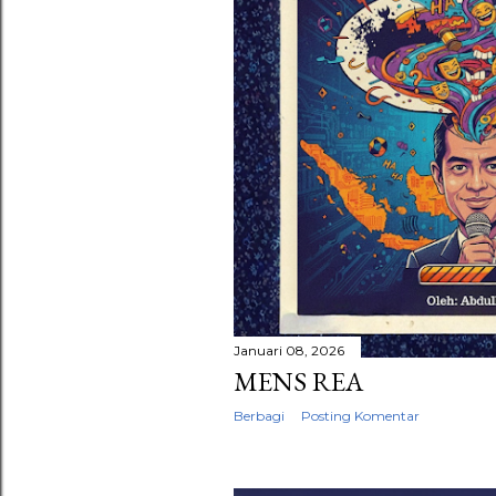
n
g
a
n
Januari 08, 2026
MENS REA
Berbagi
Posting Komentar