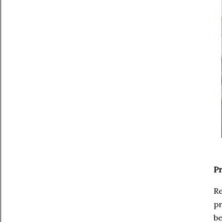
P
​R
pr
be