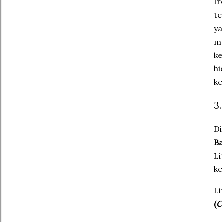
​I
te
ya
me
ke
hi
ke
​
​D
Ba
Li
k
​L
(
C