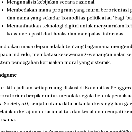
​Menganalisis kebijakan secara rasional.
​Membedakan mana program yang murni berorientasi p
dan mana yang sekadar komoditas politik atau "bagi-ba
​Memanfaatkan teknologi digital untuk menyuarakan ke
konsumen pasif dari hoaks dan manipulasi informasi.
endidikan masa depan adalah tentang bagaimana mengemba
epada individu, membatasi kesewenang-wenangan nalar k
stem pencegahan kerusakan moral yang sistemik.
ndgame
ari kita jadikan setiap ruang diskusi di Komunitas Penggerak
boratorium berpikir untuk menolak segala bentuk pemals
a Society 5.0, senjata utama kita bukanlah kecanggihan gawa
lainkan ketajaman rasionalitas dan kedalaman empati ke
ersama.
gaimana pendapat Anda mengenai arah kebijakan pendidikan k