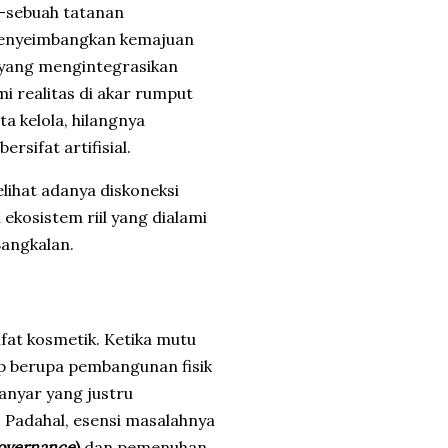
—sebuah tatanan
menyeimbangkan kemajuan
 yang mengintegrasikan
ami realitas di akar rumput
ta kelola, hilangnya
ersifat artifisial.
elihat adanya diskoneksi
ekosistem riil yang dialami
Bangkalan.
ifat kosmetik. Ketika mutu
p berupa pembangunan fisik
anyar yang justru
 Padahal, esensi masalahnya
overnance
)
dan pemenuhan