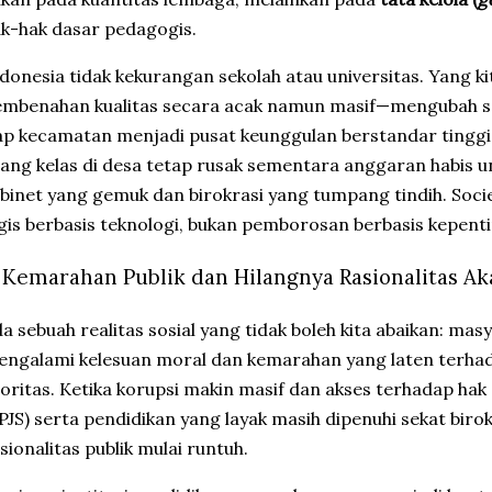
k-hak dasar pedagogis.
ndonesia tidak kekurangan sekolah atau universitas. Yang ki
mbenahan kualitas secara acak namun masif—mengubah se
ap kecamatan menjadi pusat keunggulan berstandar tingg
ang kelas di desa tetap rusak sementara anggaran habis u
binet yang gemuk dan birokrasi yang tumpang tindih. Socie
gis berbasis teknologi, bukan pemborosan berbasis kepentin
2. Kemarahan Publik dan Hilangnya Rasionalitas A
da sebuah realitas sosial yang tidak boleh kita abaikan: mas
ngalami kelesuan moral dan kemarahan yang laten terhad
oritas. Ketika korupsi makin masif dan akses terhadap hak
PJS) serta pendidikan yang layak masih dipenuhi sekat biro
sionalitas publik mulai runtuh.