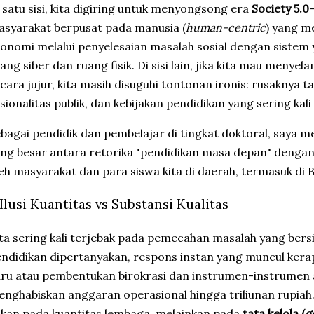
 satu sisi, kita digiring untuk menyongsong era
Society 5.0
syarakat berpusat pada manusia (
human-centric
) yang 
onomi melalui penyelesaian masalah sosial dengan sistem
ang siber dan ruang fisik. Di sisi lain, jika kita mau menyel
cara jujur, kita masih disuguhi tontonan ironis: rusaknya ta
sionalitas publik, dan kebijakan pendidikan yang sering kali b
ebagai pendidik dan pembelajar di tingkat doktoral, saya m
ng besar antara retorika "pendidikan masa depan" dengan 
eh masyarakat dan para siswa kita di daerah, termasuk di 
. Ilusi Kuantitas vs Substansi Kualitas
ita sering kali terjebak pada pemecahan masalah yang bers
ndidikan dipertanyakan, respons instan yang muncul kera
ru atau pembentukan birokrasi dan instrumen-instrumen 
nghabiskan anggaran operasional hingga triliunan rupiah.
kan pada kuantitas lembaga, melainkan pada
tata kelola (
g