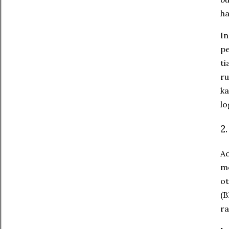
ha
​I
pe
ti
ru
ka
lo
​
​A
me
ot
(B
ra