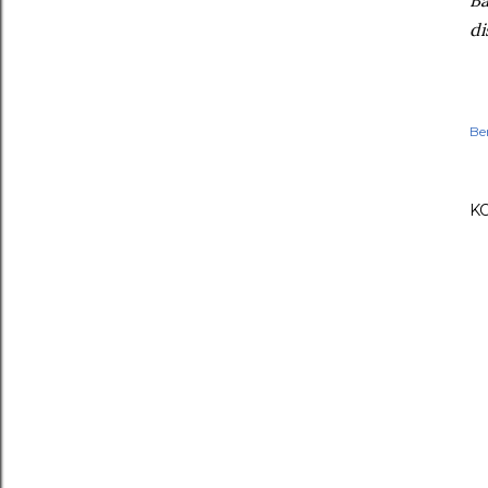
di
Be
K