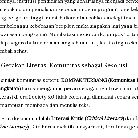
roninya, institusi pendidikan yang seharusnya menjadi bent
rjebak dalam pemalsuan kebenaran demi pragmatisme kekua
ng bergelar tinggi memilih diam atau bahkan melegitimasi
mbelenggu kebebasan berpikir, maka siapakah lagi yang b
warasan bangsa ini? Membatasi monopoli kelompok terte
dup negara hukum adalah langkah mutlak jika kita ingin eko
mbali sehat.
3. Gerakan Literasi Komunitas sebagai Resolusi
i sinilah komunitas seperti
KOMPAK TERBANG (Komunitas Pe
ngkalan)
harus mengambil peran sebagai pembawa obor dal
terasi di era Society 5.0 tidak boleh lagi dimaknai secara 
emampuan membaca dan menulis teks.
iterasi kekinian adalah
Literasi Kritis (
Critical Literacy
)
dan
L
ivic Literacy
)
. Kita harus melatih masyarakat, terutama g