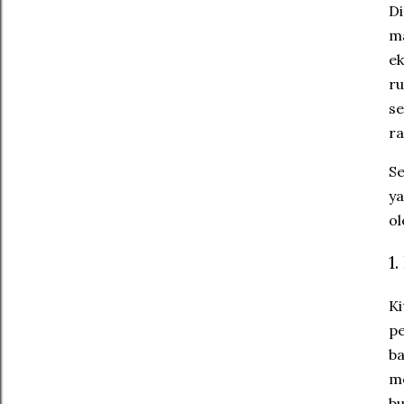
Di
ma
ek
ru
se
ra
​S
ya
ol
​1
​K
pe
ba
me
bu