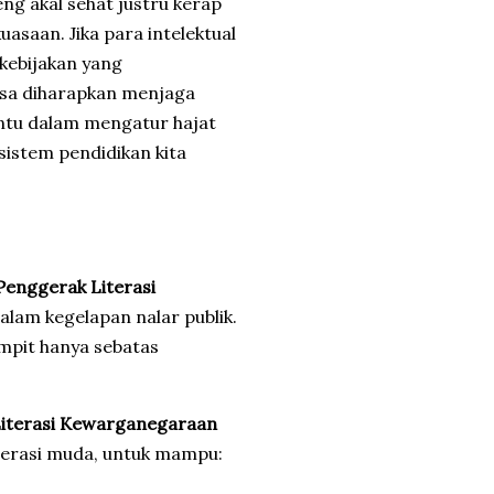
eng akal sehat justru kerap
saan. Jika para intelektual
 kebijakan yang
isa diharapkan menjaga
ntu dalam mengatur hajat
sistem pendidikan kita
nggerak Literasi
am kegelapan nalar publik.
sempit hanya sebatas
iterasi Kewarganegaraan
enerasi muda, untuk mampu: