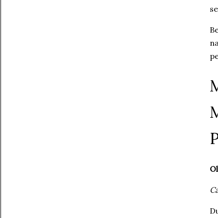
se
​B
na
pe
​
M
P
Ol
Ca
​D