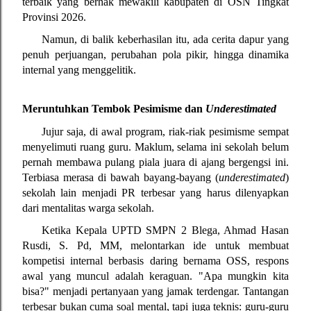
terbaik yang berhak mewakili kabupaten di OSN Tingkat 
Provinsi 2026.
Namun, di balik keberhasilan itu, ada cerita dapur yang 
penuh perjuangan, perubahan pola pikir, hingga dinamika 
internal yang menggelitik.
Meruntuhkan Tembok Pesimisme dan 
Underestimated
Jujur saja, di awal program, riak-riak pesimisme sempat 
menyelimuti ruang guru. Maklum, selama ini sekolah belum 
pernah membawa pulang piala juara di ajang bergengsi ini. 
Terbiasa merasa di bawah bayang-bayang (
underestimated
) 
sekolah lain menjadi PR terbesar yang harus dilenyapkan 
dari mentalitas warga sekolah.
Ketika Kepala UPTD SMPN 2 Blega, Ahmad Hasan 
Rusdi, S. Pd, MM, melontarkan ide untuk membuat 
kompetisi internal berbasis daring bernama OSS, respons 
awal yang muncul adalah keraguan. "Apa mungkin kita 
bisa?" menjadi pertanyaan yang jamak terdengar. Tantangan 
terbesar bukan cuma soal mental, tapi juga teknis: guru-guru 