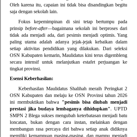
Oleh karena itu, capaian ini tidak bisa disandingkan begitu 
saja dengan sekolah lain.
Fokus kepemimpinan di sini tetap bertumpu pada 
prinsip 
before-after
—bagaimana sekolah ini berproses dari 
tidak ada menjadi ada, dari pesimis menjadi optimis. Yang 
paling utama adalah adanya jejak-jejak kebaikan dalam 
setiap aktivitas pendidikan yang dilakukan. Dari seleksi 
OSN Kabupaten kemarin, Maulidatus kini terus digembleng 
secara intensif untuk melanjutkan estafet perjuangan ke 
tingkat provinsi.
Esensi Keberhasilan:
Keberhasilan Maulidatus Shalihah meraih Peringkat 2 
OSN Kabupaten dan melaju ke OSN Provinsi tahun 2026 
ini membuktikan bahwa 
"pesimis bisa diubah menjadi 
prestasi jika budaya lembaganya dihidupkan"
. UPTD 
SMPN 2 Blega sukses mengubah keterbatasan menjadi batu 
loncatan, bukan dengan cara instan, melainkan dengan 
membangun rasa percaya diri bahwa setiap anak didiknya 
memiliki kemampuan masing-masing, dan mampu menjadi 