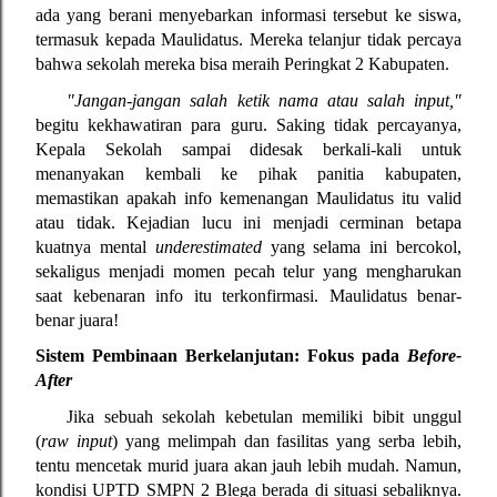
ada yang berani menyebarkan informasi tersebut ke siswa, 
termasuk kepada Maulidatus. Mereka telanjur tidak percaya 
bahwa sekolah mereka bisa meraih Peringkat 2 Kabupaten.
"Jangan-jangan salah ketik nama atau salah input,"
begitu kekhawatiran para guru. Saking tidak percayanya, 
Kepala Sekolah sampai didesak berkali-kali untuk 
menanyakan kembali ke pihak panitia kabupaten, 
memastikan apakah info kemenangan Maulidatus itu valid 
atau tidak. Kejadian lucu ini menjadi cerminan betapa 
kuatnya mental 
underestimated
 yang selama ini bercokol, 
sekaligus menjadi momen pecah telur yang mengharukan 
saat kebenaran info itu terkonfirmasi. Maulidatus benar-
benar juara!
Sistem Pembinaan Berkelanjutan: Fokus pada 
Before-
After
Jika sebuah sekolah kebetulan memiliki bibit unggul 
(
raw input
) yang melimpah dan fasilitas yang serba lebih, 
tentu mencetak murid juara akan jauh lebih mudah. Namun, 
kondisi UPTD SMPN 2 Blega berada di situasi sebaliknya. 